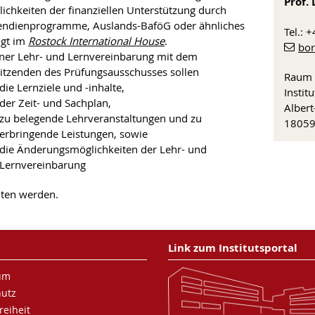
Prof. 
ichkeiten der finanziellen Unterstützung durch
endienprogramme, Auslands-BaföG oder ähnliches
Tel.:
lgt im
Rostock International House
.
bor
iner Lehr- und Lernvereinbarung mit dem
itzenden des Prüfungsausschusses sollen
Raum
die Lernziele und -inhalte,
Instit
der Zeit- und Sachplan,
Albert
zu belegende Lehrveranstaltungen und zu
18059
erbringende Leistungen, sowie
die Änderungsmöglichkeiten der Lehr- und
Lernvereinbarung
lten werden.
Link zum Institutsportal
um
hutz
reiheit