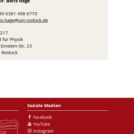
Dr. Boris Hage
 +49 0381 498 6770
is.hage
@uni-rostock
.de
 217
ut für Physik
-Einstein-Str. 23
 Rostock
Soziale Medien
Facebook
YouTube
Instagram