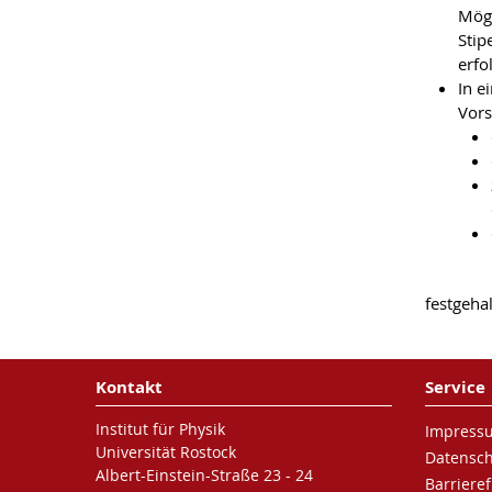
Mögl
Stip
erfo
In e
Vors
festgeha
Kontakt
Service
Institut für Physik
Impress
Universität Rostock
Datensc
Albert-Einstein-Straße 23 - 24
Barrieref