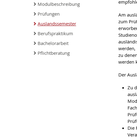
empfohl
Modulbeschreibung
Prüfungen
Am auslä
zum Prüf
Auslandssemester
erworben
Berufspraktikum
Studieno
ausländi
Bachelorarbeit
werden, 
Pflichtberatung
zu denen
werden 
Der Ausl
Zu d
ausl
Modu
Fach
Prüf
Prüf
Die 
Vera