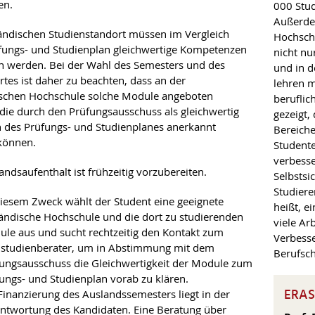
en.
000 Stud
Außerde
ndischen Studienstandort müssen im Vergleich
Hochsch
ungs- und Studienplan gleichwertige Kompetenzen
nicht n
 werden. Bei der Wahl des Semesters und des
und in d
rtes ist daher zu beachten, dass an der
lehren m
schen Hochschule solche Module angeboten
beruflic
die durch den Prüfungsausschuss als gleichwertig
gezeigt,
 des Prüfungs- und Studienplanes anerkannt
Bereiche
können.
Studente
verbesse
andsaufenthalt ist frühzeitig vorzubereiten.
Selbstsi
Studiere
iesem Zweck wählt der Student eine geeignete
heißt, e
ändische Hochschule und die dort zu studierenden
viele Ar
le aus und sucht rechtzeitig den Kontakt zum
Verbesse
studienberater, um in Abstimmung mit dem
Berufsch
ungsausschuss die Gleichwertigkeit der Module zum
ungs- und Studienplan vorab zu klären.
ERAS
Finanzierung des Auslandssemesters liegt in der
ntwortung des Kandidaten. Eine Beratung über