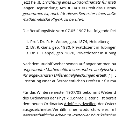
jetzt heißt,
Errichtung eines Extraordinariats für Ma
langen Begründung. Am 30.04.1907 teilt das zustän
genommen ist, noch für dieses Semester einen auße
mathematische Physik zu berufen
.
Die Berufungsliste vom 07.05.1907 hat folgende Re
Prof. Dr. R. H. Weber, geb. 1874, Heidelberg
Dr. R. Gans, geb. 1880, Privatdozent in Tübinge
Dr. H. Happel, geb. 1876, Privatdozent in Tübin
Nachdem Rudolf Weber seinen Ruf angenommen hat,
angewandte Mathematik, insbesondere analytische 
ihr angewandten Differentialgleichungen
erteilt [1].
Errichtung einer außerordentlichen Professur für m
Für das Wintersemester 1907/08 bekommt Weber die 
des Ordinarius der Physik (Conrad Dieterici ist berei
dem neuen Ordinarius
Adolf Heydweiller
, der Oster
ausgezeichnetes Verhältnis her, wodurch, wie es im 
wissenschaftliche Arbeit im Rostocker physikalischen