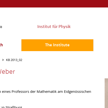
Institut für Physik
ch
The Institute
KB 2013_02
Weber
hn eines Professors der Mathematik am Eidgenössischen
n
 in Straßburg