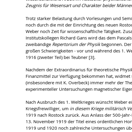
Zeugnis für Wesensart und Charakter beider Männe
Trotz starker Belastung durch Vorlesungen und Semi
noch durch die mit der Einrichtung des neuen Rostoc
Weber noch Zeit für wissenschaftliche Tätigkeit. 
Institutskollegen Richard Gans wird das dem Pasca
zweibändige
Repertorium der Physik
begonnen. Der
großen Schwierigkeiten - vor und während des 1. Wel
1916 (zweiter Teil) bei Teubner [3].
Nachdem der Extraordinarius für theoretische Phys
Finanzmittel zur Verfügung bekommen hat, widmet
(insbesondere mit K. Overbeck) immer mehr der Theo
experimenteller Untersuchungen magnetischer Eige
Nach Ausbruch des 1. Weltkrieges wünscht Weber e
Kriegsfreiwilliger, um
in diesem Kriege militärisch 
1919 nach Rostock zurück. Aus Anlass der 500-Jahr-
13. November 1919 der Titel eines ordentlichen Hon
1919 und 1920 noch zahlreiche Untersuchungen über