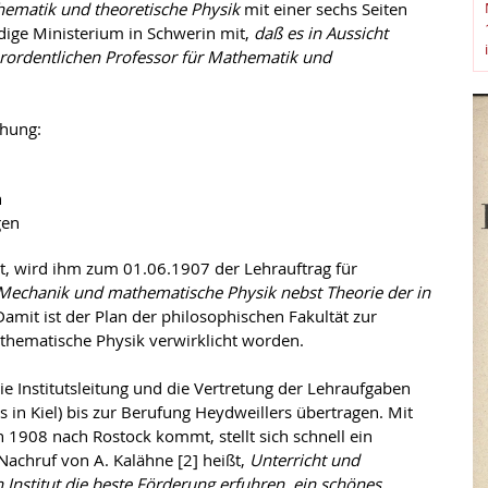
thematik und theoretische Physik
mit einer sechs Seiten
dige Ministerium in Schwerin mit,
daß es in Aussicht
rordentlichen Professor für Mathematik und
ihung:
n
gen
 wird ihm zum 01.06.1907 der Lehrauftrag für
Mechanik und mathematische Physik nebst Theorie der in
 Damit ist der Plan der philosophischen Fakultät zur
athematische Physik verwirklicht worden.
Institutsleitung und die Vertretung der Lehraufgaben
ts in Kiel) bis zur Berufung Heydweillers übertragen. Mit
n 1908 nach Rostock kommt, stellt sich schnell ein
Nachruf von A. Kalähne [2] heißt,
Unterricht und
 Institut die beste Förderung erfuhren, ein schönes