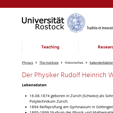
Teaching
Resear
Physics
The Institute
Historisches
Kalenderblätter
Der Physiker Rudolf Heinrich 
Lebensdaten
16.08.1874 geboren in Zürich (Schweiz) als So
Polytechnikum Zürich
1894 Reifeprüfung am Gymnasium in Göttinge
1895-1899 Studium der Physik und Mathematik