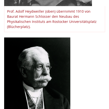
Prof. Adolf Heydweiller (oben) übernimmt 1910 von
Baurat Hermann Schlosser den Neubau des
Physikalischen Instituts am Rostocker Universitätsplatz
(Blücherplatz).